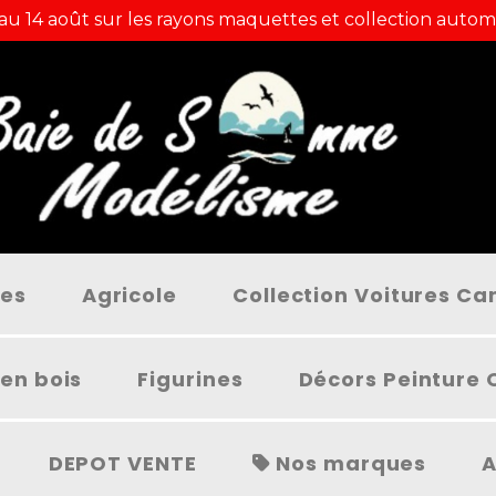
 au 14 août sur les rayons maquettes et collection autom
ées
Agricole
Collection Voitures C
en bois
Figurines
Décors Peinture 
DEPOT VENTE
Nos marques
A