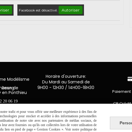
riser
Autoriser
Facebook est désactivé.
Horaire d'ouverture:
mme Modélisme
Du Mardi au Samedi de
9H00 - 12H30 / 14H00-18H30
n de Luxembourg
Paiement 
y en Ponthieu
2 20 06 19
CB Crédit
otre trafic et pour vous offrir une meilleure expérience à des fins de
Virement 
s technologies pour stocker et accéder à des informations personnelles
tilisation de notre site avec nos partenaires de médias sociaux, de
Perso
leur avez fournies ou qu'ils ont collectées lors de votre utilisation de
PAYPAL (4x 
e du lien en pied de page « Gestion Cookies ». Voir notre politique de