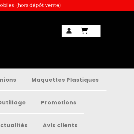
obiles (hors dépôt vente)
amions
Maquettes Plastiques
Outillage
Promotions
ctualités
Avis clients