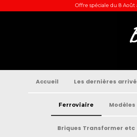
Panneau de gestion des cookies
Offre spéciale du 8 Août
Accueil
Les dernières arriv
Modèles 
Ferroviaire
Briques Transformer etc