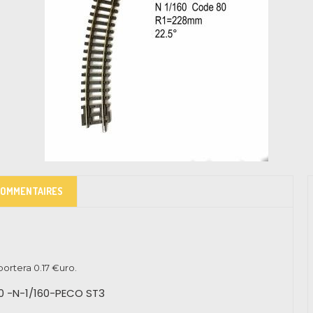
COMMENTAIRES
pportera
0.17
€uro.
0 -N-1/160-PECO ST3