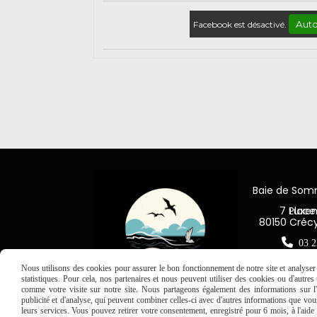
Auto
Facebook est désactivé.
Baie de So
7 Place Jea
80150 Créc

03 2
Nous utilisons des cookies pour assurer le bon fonctionnement de notre site et analyser n
statistiques. Pour cela, nos partenaires et nous peuvent utiliser des cookies ou d'autre
comme votre visite sur notre site. Nous partageons également des informations sur l'u
publicité et d'analyse, qui peuvent combiner celles-ci avec d'autres informations que vous 
leurs services. Vous pouvez retirer votre consentement, enregistré pour 6 mois, à l'aid