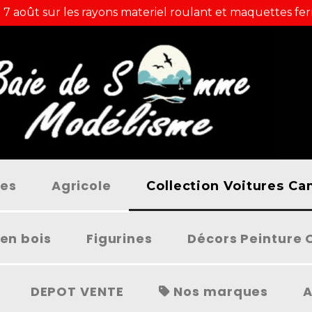
 7 août sur les rayons materiel roulant et maquettes fer
ées
Agricole
Collection Voitures C
en bois
Figurines
Décors Peinture 
DEPOT VENTE
Nos marques
A