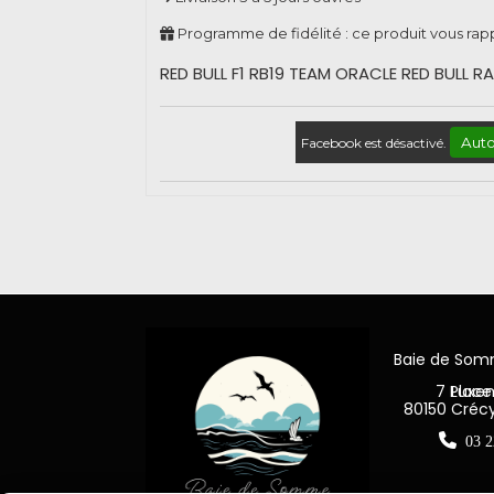
Programme de fidélité : ce produit vous ra
RED BULL F1 RB19 TEAM ORACLE RED BULL R
Auto
Facebook est désactivé.
Baie de So
7 Place Jea
80150 Créc

03 2