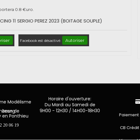
pportera
0.8
€uro.
ACING 11 SERGIO PEREZ 2023 (BOITAGE SOUPLE)
riser
Autoriser
Facebook est désactivé.
Horaire d'ouverture:
mme Modélisme
Du Mardi au Samedi de
9H00 - 12H30 / 14H00-18H30
n de Luxembourg
Paiement 
y en Ponthieu
2 20 06 19
CB Crédit