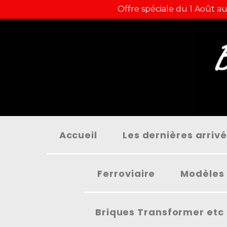
Panneau de gestion des cookies
Offre spéciale du 1 Août au
Accueil
Les dernières arriv
Ferroviaire
Modèles 
Briques Transformer etc