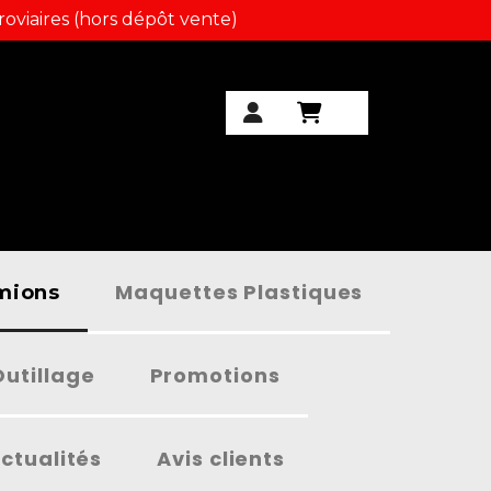
roviaires (hors dépôt vente)
Maquettes Plastiques
amions
Outillage
Promotions
ctualités
Avis clients