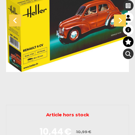
Article hors stock
10,44
€
10,99
€