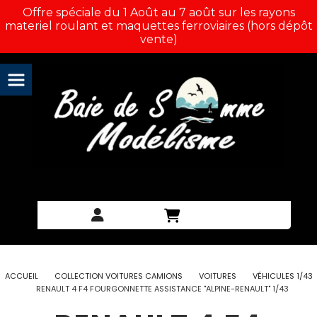
Panneau de gestion des cookies
Offre spéciale du 1 Août au 7 août sur les rayons
materiel roulant et maquettes ferroviaires (hors dépôt
vente)
ACCUEIL
COLLECTION VOITURES CAMIONS
VOITURES
VÉHICULES 1/43
RENAULT 4 F4 FOURGONNETTE ASSISTANCE "ALPINE-RENAULT" 1/43