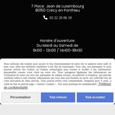
7 Place Jean de Luxembourg
80150 Crécy en Ponthieu

03 22 20 06 19
Horaire d'ouverture:
Du Mardi au Samedi de
9H00 - 12H30 / 14H00-18H30

Nous utilisons des cookies pour assurer le bon fonctionnement de notre site et analyser notre trafic et
pour vous offrir une meilleure expérience à des fins de statistiques. Pour cela, nos partenaires et nous
peuvent utiliser des cookies ou d'autres technologies pour stocker et accéder à des informations
personnelles comme votre visite sur notre site. Nous partageons également des informations sur
Paiement sécurisé
l'utilisation de notre site avec nos partenaires de médias sociaux, de publicité et d'analyse, qui peuvent
combiner celles-ci avec d'autres informations que vous leur avez fournies ou qu'ils ont collectées lors de
votre utilisation de leurs services. Vous pouvez retirer votre consentement, enregistré pour 6 mois, à
CB Crédit Agricole
Politique
l'aide du lien en pied de page « Gestion Cookies ». Voir notre politique de confidentialité :
de confidentialité
Virement bancaire
Personnaliser
Tout refuser
Tout accepter
PAYPAL (4x sans frais)