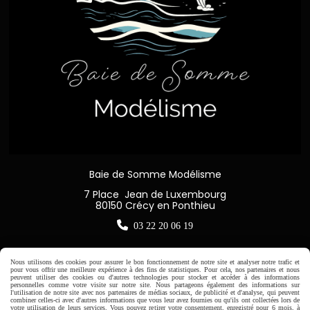
Baie de Somme Modélisme
7 Place Jean de Luxembourg
80150 Crécy en Ponthieu

03 22 20 06 19
Nous utilisons des cookies pour assurer le bon fonctionnement de notre site et analyser notre trafic et
pour vous offrir une meilleure expérience à des fins de statistiques. Pour cela, nos partenaires et nous
peuvent utiliser des cookies ou d'autres technologies pour stocker et accéder à des informations
Horaire d'ouverture:
personnelles comme votre visite sur notre site. Nous partageons également des informations sur
l'utilisation de notre site avec nos partenaires de médias sociaux, de publicité et d'analyse, qui peuvent
Du Mardi au Samedi de
combiner celles-ci avec d'autres informations que vous leur avez fournies ou qu'ils ont collectées lors de
votre utilisation de leurs services. Vous pouvez retirer votre consentement, enregistré pour 6 mois, à