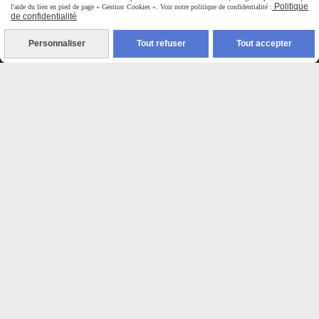
9H00 - 12H30 / 14H00-18H30
Politique
l'aide du lien en pied de page « Gestion Cookies ». Voir notre politique de confidentialité :
de confidentialité

Personnaliser
Tout refuser
Tout accepter
Paiement sécurisé
CB Crédit Agricole
Virement bancaire
PAYPAL (4x sans frais)

Expédition sous 48h
jours ouvrés
Frais de port (5€50)
offert dès 50€
Sauf pour les produits en
Dépot vente des frais de
7€50 sont facturés quelques