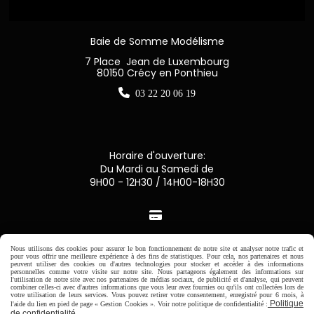
Baie de Somme Modélisme
7 Place Jean de Luxembourg
80150 Crécy en Ponthieu

03 22 20 06 19
Horaire d'ouverture:
Du Mardi au Samedi de
9H00 - 12H30 / 14H00-18H30

Paiement sécurisé
Nous utilisons des cookies pour assurer le bon fonctionnement de notre site et analyser notre trafic et
pour vous offrir une meilleure expérience à des fins de statistiques. Pour cela, nos partenaires et nous
peuvent utiliser des cookies ou d'autres technologies pour stocker et accéder à des informations
CB Crédit Agricole
personnelles comme votre visite sur notre site. Nous partageons également des informations sur
l'utilisation de notre site avec nos partenaires de médias sociaux, de publicité et d'analyse, qui peuvent
combiner celles-ci avec d'autres informations que vous leur avez fournies ou qu'ils ont collectées lors de
votre utilisation de leurs services. Vous pouvez retirer votre consentement, enregistré pour 6 mois, à
Virement bancaire
Politique
l'aide du lien en pied de page « Gestion Cookies ». Voir notre politique de confidentialité :
de confidentialité