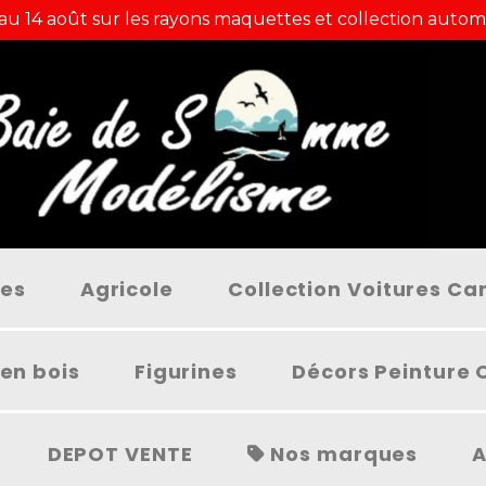
 au 14 août sur les rayons maquettes et collection autom
ées
Agricole
Collection Voitures C
en bois
Figurines
Décors Peinture 
DEPOT VENTE
Nos marques
A