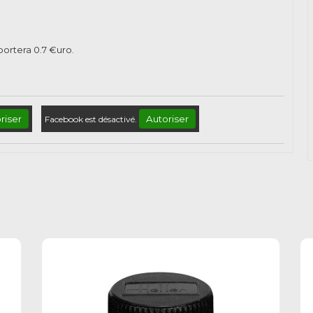
pportera
0.7
€uro.
riser
Autoriser
Facebook est désactivé.