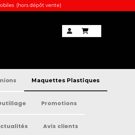
obiles (hors dépôt vente)
amions
Maquettes Plastiques
Outillage
Promotions
ctualités
Avis clients