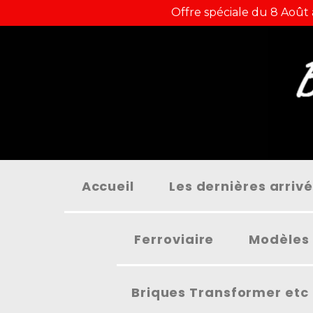
Panneau de gestion des cookies
Offre spéciale du 8 Août
Accueil
Les dernières arriv
Ferroviaire
Modèles 
Briques Transformer etc