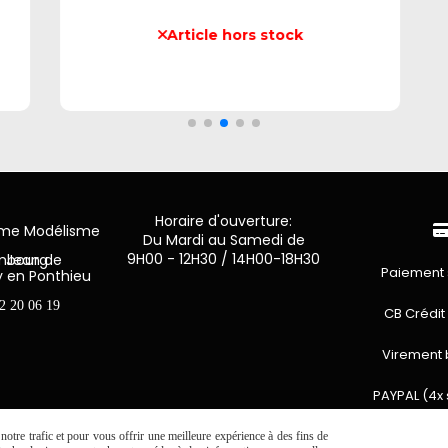
Horaire d'ouverture:
mme Modélisme
Du Mardi au Samedi de
9H00 - 12H30 / 14H00-18H30
n de Luxembourg
Paiement 
y en Ponthieu
2 20 06 19
CB Crédit
Virement 
PAYPAL (4x 
otre trafic et pour vous offrir une meilleure expérience à des fins de