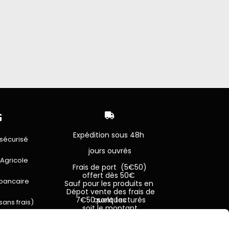
Ajouter au panier


Expédition sous 48h
sécurisé
jours ouvrés
 Agricole
Frais de port (5€50)
offert dès 50€
bancaire
Sauf pour les produits en
Dépot vente des frais de
7€50 sont facturés quelques
sans frais)
soit le montant.