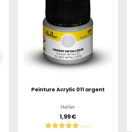
Colle liquide expert bleu
Faller
6,90
€
0 avis
Ajouter au panier