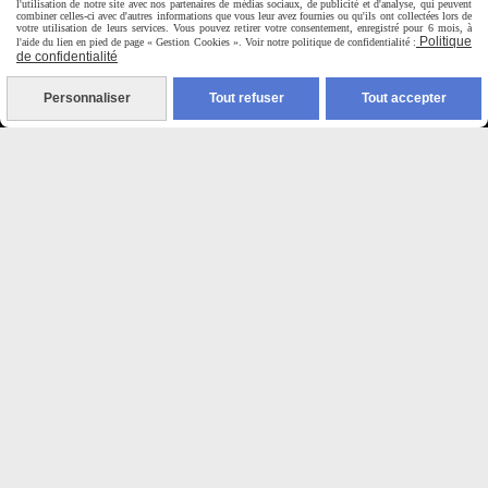
Du Mardi au Samedi de
l'utilisation de notre site avec nos partenaires de médias sociaux, de publicité et d'analyse, qui peuvent
combiner celles-ci avec d'autres informations que vous leur avez fournies ou qu'ils ont collectées lors de
9H00 - 12H30 / 14H00-18H30
votre utilisation de leurs services. Vous pouvez retirer votre consentement, enregistré pour 6 mois, à
Politique
l'aide du lien en pied de page « Gestion Cookies ». Voir notre politique de confidentialité :
de confidentialité

Personnaliser
Tout refuser
Tout accepter
Paiement sécurisé
CB Crédit Agricole
Virement bancaire
PAYPAL (4x sans frais)

Expédition sous 48h
jours ouvrés
Frais de port (5€50)
offert dès 50€
Sauf pour les produits en
Dépot vente des frais de