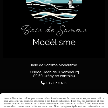
Baie de Somme Modélisme
7 Place Jean de Luxembourg
80150 Crécy en Ponthieu

03 22 20 06 19
Nous utilisons des cookies pour assurer le bon fonctionnement de notre site et analyser notre trafic et
pour vous offrir une meilleure expérience à des fins de statistiques. Pour cela, nos partenaires et nous
Horaire d'ouverture:
peuvent utiliser des cookies ou d'autres technologies pour stocker et accéder à des informations
personnelles comme votre visite sur notre site. Nous partageons également des informations sur