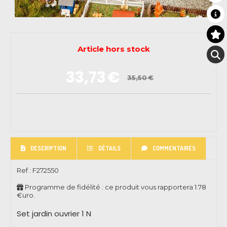
Article hors stock
33,73
€
35,50
€
DESCRIPTION
DÉTAILS
COMMENTAIRES
Ref :
F272550
Programme de fidélité : ce produit vous rapportera
1.78
€uro.
Set jardin ouvrier 1 N