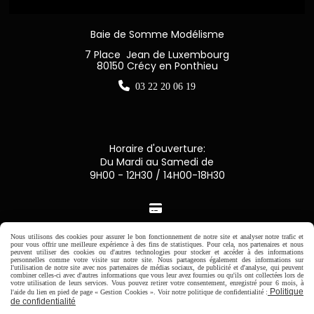
Baie de Somme Modélisme
7 Place Jean de Luxembourg
80150 Crécy en Ponthieu

03 22 20 06 19
Horaire d'ouverture:
Du Mardi au Samedi de
9H00 - 12H30 / 14H00-18H30

Paiement sécurisé
Nous utilisons des cookies pour assurer le bon fonctionnement de notre site et analyser notre trafic et
pour vous offrir une meilleure expérience à des fins de statistiques. Pour cela, nos partenaires et nous
peuvent utiliser des cookies ou d'autres technologies pour stocker et accéder à des informations
personnelles comme votre visite sur notre site. Nous partageons également des informations sur
CB Crédit Agricole
l'utilisation de notre site avec nos partenaires de médias sociaux, de publicité et d'analyse, qui peuvent
combiner celles-ci avec d'autres informations que vous leur avez fournies ou qu'ils ont collectées lors de
votre utilisation de leurs services. Vous pouvez retirer votre consentement, enregistré pour 6 mois, à
Politique
l'aide du lien en pied de page « Gestion Cookies ». Voir notre politique de confidentialité :
Virement bancaire
de confidentialité