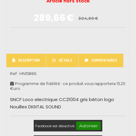
Article hors stock
289,66
€
304,90
€
DESCRIPTION
DÉTAILS
COMMENTAIRES
Ref :
HN1586S
Programme de fidélité : ce produit vous rapportera
15.25
€uro.
SNCF Loco electrique CC21004 gris béton logo
Nouilles DIGITAL SOUND
Autoriser
Facebook est désactivé.