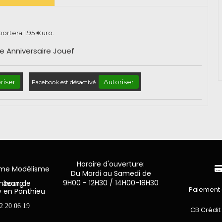
pportera
1.95
€uro.
 Anniversaire Jouef
riser
Autoriser
Facebook est désactivé.
Horaire d'ouverture:
mme Modélisme
Du Mardi au Samedi de
9H00 - 12H30 / 14H00-18H30
n de Luxembourg
Paiement 
y en Ponthieu
2 20 06 19
CB Crédit