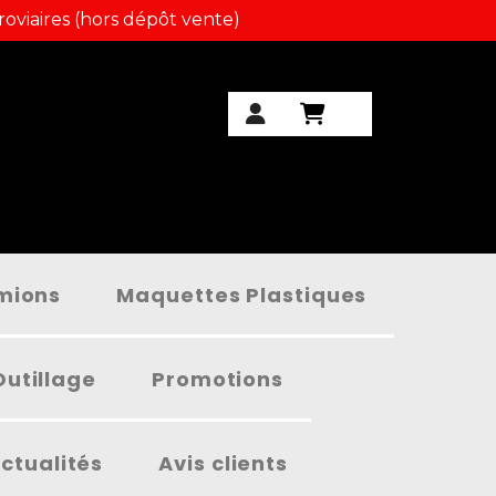
roviaires (hors dépôt vente)
amions
Maquettes Plastiques
Outillage
Promotions
ctualités
Avis clients