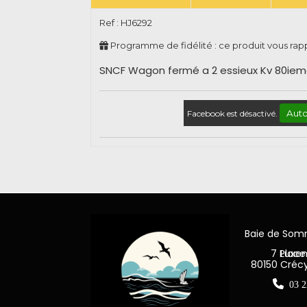
Ref :
HJ6292
Programme de fidélité : ce produit vous ra
SNCF Wagon fermé a 2 essieux Kv 80ieme
Auto
Facebook est désactivé.
Baie de So
7 Place Jea
80150 Créc

03 2