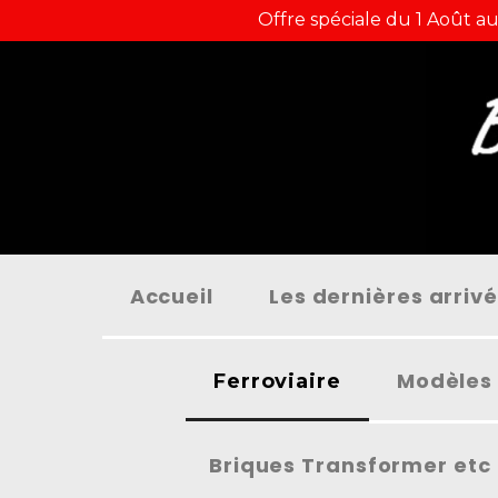
Panneau de gestion des cookies
Offre spéciale du 1 Août au
Accueil
Les dernières arriv
Modèles 
Ferroviaire
Briques Transformer etc