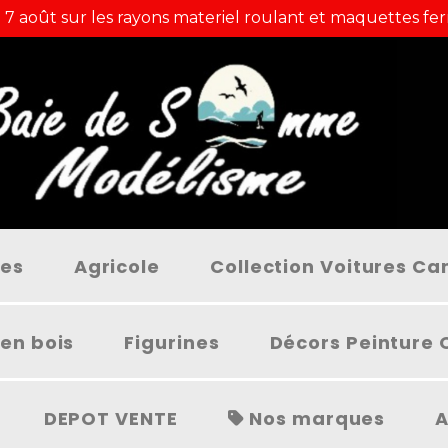
 7 août sur les rayons materiel roulant et maquettes fer
ées
Agricole
Collection Voitures C
en bois
Figurines
Décors Peinture 
DEPOT VENTE
Nos marques
A