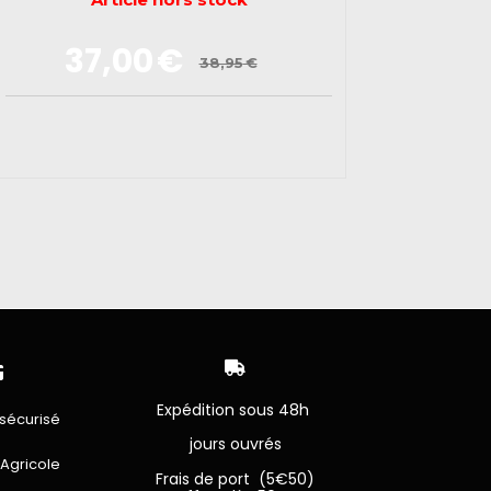
37,00
€
38,95
€


Expédition sous 48h
sécurisé
jours ouvrés
 Agricole
Frais de port (5€50)