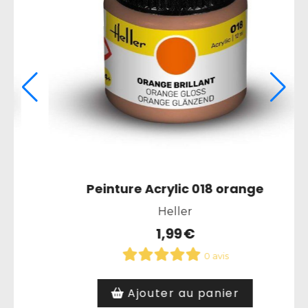
Peinture Acrylic 019 rouge vif brillant
Heller
1,99
€
0 avis
Article hors stock