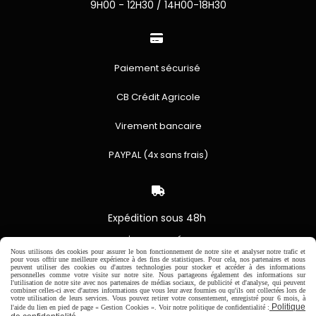
9H00 - 12H30 / 14H00-18H30

Paiement sécurisé
CB Crédit Agricole
Virement bancaire
PAYPAL (4x sans frais)

Expédition sous 48h
jours ouvrés
Nous utilisons des cookies pour assurer le bon fonctionnement de notre site et analyser notre trafic et
Frais de port (5€50)
pour vous offrir une meilleure expérience à des fins de statistiques. Pour cela, nos partenaires et nous
peuvent utiliser des cookies ou d'autres technologies pour stocker et accéder à des informations
offert dès 50€
personnelles comme votre visite sur notre site. Nous partageons également des informations sur
Sauf pour les produits en
l'utilisation de notre site avec nos partenaires de médias sociaux, de publicité et d'analyse, qui peuvent
combiner celles-ci avec d'autres informations que vous leur avez fournies ou qu'ils ont collectées lors de
Dépot vente des frais de
votre utilisation de leurs services. Vous pouvez retirer votre consentement, enregistré pour 6 mois, à
7€50 sont facturés quelques
Politique
l'aide du lien en pied de page « Gestion Cookies ». Voir notre politique de confidentialité :