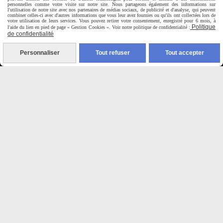
personnelles comme votre visite sur notre site. Nous partageons également des informations sur
Du Mardi au Samedi de
l'utilisation de notre site avec nos partenaires de médias sociaux, de publicité et d'analyse, qui peuvent
9H00 - 12H30 / 14H00-18H30
combiner celles-ci avec d'autres informations que vous leur avez fournies ou qu'ils ont collectées lors de
votre utilisation de leurs services. Vous pouvez retirer votre consentement, enregistré pour 6 mois, à
Politique
l'aide du lien en pied de page « Gestion Cookies ». Voir notre politique de confidentialité :
de confidentialité

Personnaliser
Tout refuser
Tout accepter
Paiement sécurisé
CB Crédit Agricole
Virement bancaire
PAYPAL (4x sans frais)

Expédition sous 48h
jours ouvrés
Frais de port (5€50)
offert dès 50€
Sauf pour les produits en
Dépot vente des frais de