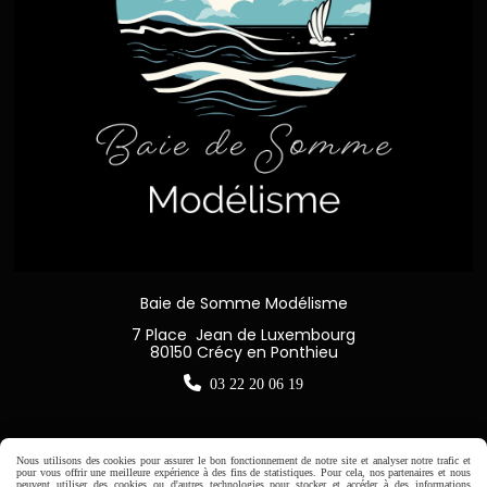
Baie de Somme Modélisme
7 Place Jean de Luxembourg
80150 Crécy en Ponthieu

03 22 20 06 19
Nous utilisons des cookies pour assurer le bon fonctionnement de notre site et analyser notre trafic et
pour vous offrir une meilleure expérience à des fins de statistiques. Pour cela, nos partenaires et nous
Horaire d'ouverture:
peuvent utiliser des cookies ou d'autres technologies pour stocker et accéder à des informations