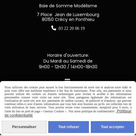
Baie de Somme Modélisme
7 Place Jean de Luxembourg
80150 Crécy en Ponthieu

03 22 20 06 19
Horaire d'ouverture:
Du Mardi au Samedi de
9H00 - 12H30 / 14H00-18H30

Nous utilisons des cookies pour assurer le bon fonctionnement de notre site et analyser notre trafic et
pour vous offrir une meilleure expérience à des fins de statistiques. Pour cela, nos partenaires et nous
Paiement sécurisé
peuvent utiliser des cookies ou d'autres technologies pour stocker et accéder à des informations
personnelles comme votre visite sur notre site. Nous partageons également des informations sur
l'utilisation de notre site avec nos partenaires de médias sociaux, de publicité et d'analyse, qui peuvent
combiner celles-ci avec d'autres informations que vous leur avez fournies ou qu'ils ont collectées lors de
CB Crédit Agricole
votre utilisation de leurs services. Vous pouvez retirer votre consentement, enregistré pour 6 mois, à
Politique
l'aide du lien en pied de page « Gestion Cookies ». Voir notre politique de confidentialité :
de confidentialité
Virement bancaire
Personnaliser
Tout refuser
Tout accepter
PAYPAL (4x sans frais)