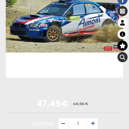
47,45
€
49,95
€
Quantité :