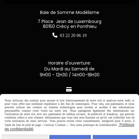
Baie de Somme Modélisme
7 Place Jean de Luxembourg
80150 Crécy en Ponthieu

03 22 20 06 19
Horaire d'ouverture:
Du Mardi au Samedi de
9H00 - 12H30 / 14H00-18H30

Nous utilisons des cookies pour assurer le bon fonctionnement de notre site et analyser notre trafic et
Paiement sécurisé
pour vous offrir une meilleure expérience à des fins de statistiques. Pour cela, nos partenaires et nous
peuvent utiliser des cookies ou d'autres technologies pour stocker et accéder à des informations
personnelles comme votre visite sur notre site. Nous partageons également des informations sur
l'utilisation de notre site avec nos partenaires de médias sociaux, de publicité et d'analyse, qui peuvent
CB Crédit Agricole
combiner celles-ci avec d'autres informations que vous leur avez fournies ou qu'ils ont collectées lors de
votre utilisation de leurs services. Vous pouvez retirer votre consentement, enregistré pour 6 mois, à
Politique
l'aide du lien en pied de page « Gestion Cookies ». Voir notre politique de confidentialité :
Virement bancaire
de confidentialité