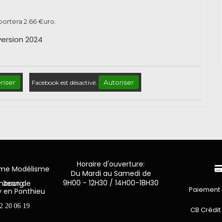
pportera
2.66
€uro.
ersion 2024
riser
Autoriser
Facebook est désactivé.
Horaire d'ouverture:
mme Modélisme
Du Mardi au Samedi de
9H00 - 12H30 / 14H00-18H30
n de Luxembourg
Paiement 
y en Ponthieu
2 20 06 19
CB Crédit