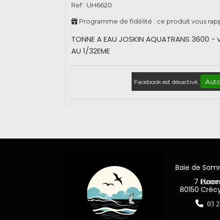
Ref :
UH6620
Programme de fidélité : ce produit vous ra
TONNE A EAU JOSKIN AQUATRANS 3600 - v
AU 1/32EME
Auto
Facebook est désactivé.
Baie de So
7 Place Jea
80150 Créc

03 2