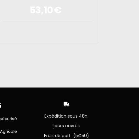
53,10
€


Expédition sous 48h
sécurisé
jours ouvrés
 Agricole
Frais de port (5€50)