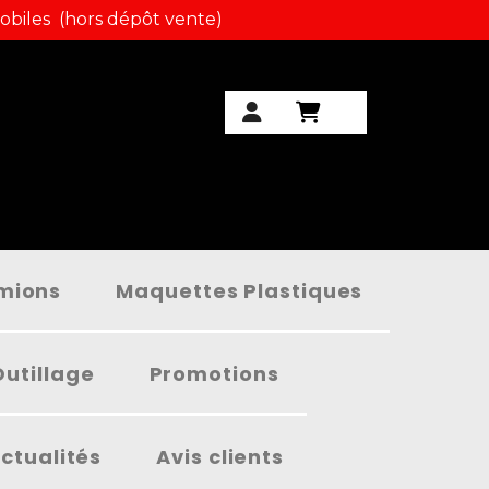
obiles (hors dépôt vente)
amions
Maquettes Plastiques
Outillage
Promotions
ctualités
Avis clients