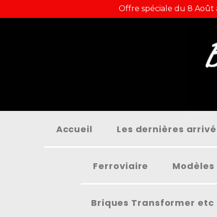
Panneau de gestion des cookies
Offre spéciale du 8 Août
Accueil
Les dernières arriv
Ferroviaire
Modèles 
Briques Transformer etc