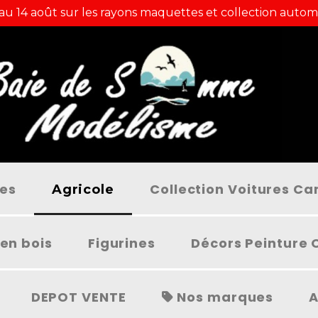
 au 14 août sur les rayons maquettes et collection autom
ées
Collection Voitures C
Agricole
en bois
Figurines
Décors Peinture 
DEPOT VENTE
Nos marques
A