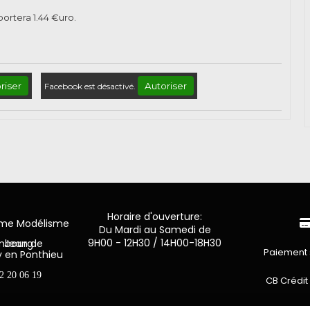
pportera
1.44
€uro.
riser
Autoriser
Facebook est désactivé.
Horaire d'ouverture:
mme Modélisme
Du Mardi au Samedi de
9H00 - 12H30 / 14H00-18H30
n de Luxembourg
Paiement 
y en Ponthieu
2 20 06 19
CB Crédit
Virement 