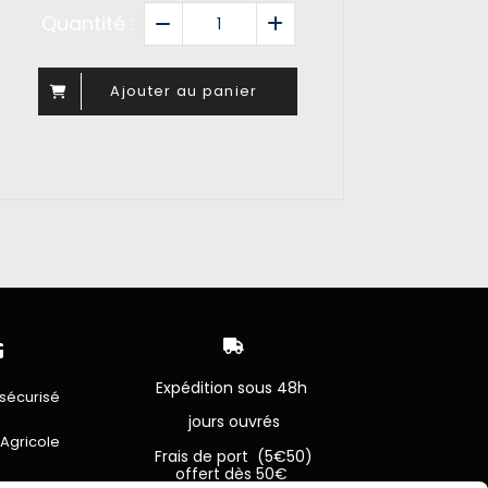
Quantité :
Ajouter au panier


Expédition sous 48h
sécurisé
jours ouvrés
 Agricole
Frais de port (5€50)
offert dès 50€
bancaire