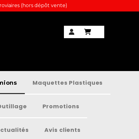
roviaires (hors dépôt vente)
Maquettes Plastiques
amions
Outillage
Promotions
ctualités
Avis clients