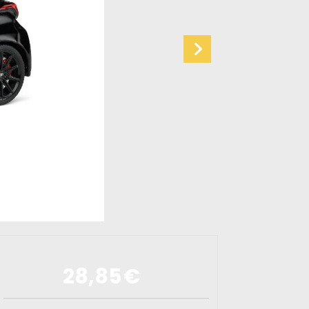
28,85
€