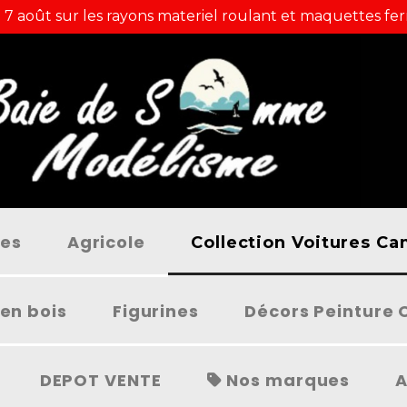
 7 août sur les rayons materiel roulant et maquettes fer
ées
Agricole
Collection Voitures C
en bois
Figurines
Décors Peinture 
DEPOT VENTE
Nos marques
A