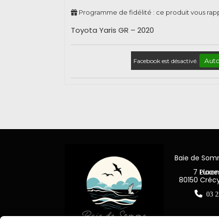
Programme de fidélité : ce produit vous ra
Toyota Yaris GR – 2020
Auto
Facebook est désactivé.
Baie de So
7 Place Jea
80150 Créc

03 2