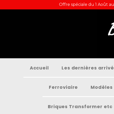
Panneau de gestion des cookies
Offre spéciale du 1 Août au
Accueil
Les dernières arriv
Ferroviaire
Modèles 
Briques Transformer etc