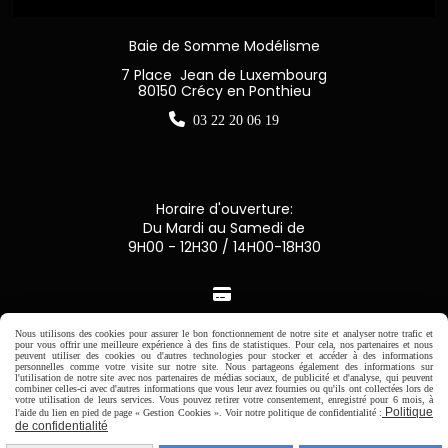
Baie de Somme Modélisme
7 Place Jean de Luxembourg
80150 Crécy en Ponthieu

03 22 20 06 19
Horaire d'ouverture:
Du Mardi au Samedi de
9H00 - 12H30 / 14H00-18H30

Paiement sécurisé
Nous utilisons des cookies pour assurer le bon fonctionnement de notre site et analyser notre trafic et
pour vous offrir une meilleure expérience à des fins de statistiques. Pour cela, nos partenaires et nous
peuvent utiliser des cookies ou d'autres technologies pour stocker et accéder à des informations
personnelles comme votre visite sur notre site. Nous partageons également des informations sur
CB Crédit Agricole
l'utilisation de notre site avec nos partenaires de médias sociaux, de publicité et d'analyse, qui peuvent
combiner celles-ci avec d'autres informations que vous leur avez fournies ou qu'ils ont collectées lors de
votre utilisation de leurs services. Vous pouvez retirer votre consentement, enregistré pour 6 mois, à
Politique
l'aide du lien en pied de page « Gestion Cookies ». Voir notre politique de confidentialité :
Virement bancaire
de confidentialité