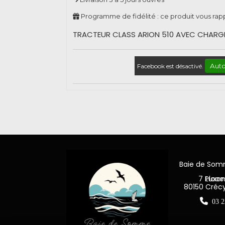
Programme de fidélité : ce produit vous ra
TRACTEUR CLASS ARION 510 AVEC CHARGE
Auto
Facebook est désactivé.
Baie de So
7 Place Jea
80150 Créc

03 2