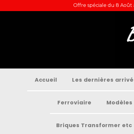
Panneau de gestion des cookies
Offre spéciale du 8 Août
Accueil
Les dernières arriv
Ferroviaire
Modèles 
Briques Transformer etc