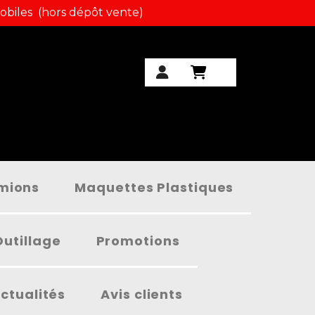
obiles (hors dépôt vente)
amions
Maquettes Plastiques
Outillage
Promotions
ctualités
Avis clients