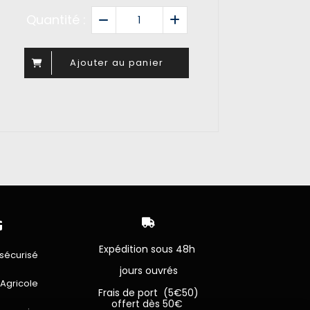
Quantité :
Ajouter au panier


Expédition sous 48h
sécurisé
jours ouvrés
 Agricole
Frais de port (5€50)
offert dès 50€