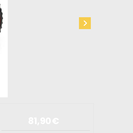
81,90
€