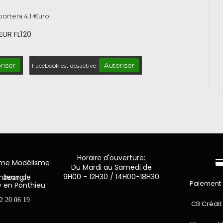
pportera
4.1
€uro.
UR FL120
riser
Autoriser
Facebook est désactivé.
Horaire d'ouverture:
mme Modélisme
Du Mardi au Samedi de
9H00 - 12H30 / 14H00-18H30
n de Luxembourg
Paiement 
y en Ponthieu
2 20 06 19
CB Crédit