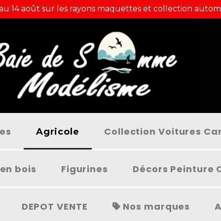
 au 14 août sur les rayons maquettes et collection autom
ées
Collection Voitures C
Agricole
en bois
Figurines
Décors Peinture 
DEPOT VENTE
Nos marques
A