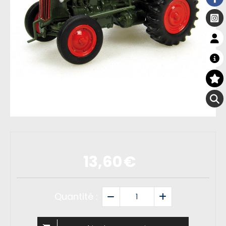
13,60
€
Quantité :