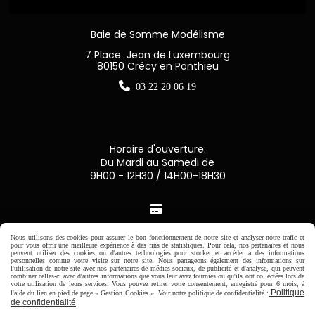
Baie de Somme Modélisme
7 Place Jean de Luxembourg
80150 Crécy en Ponthieu

03 22 20 06 19
Horaire d'ouverture:
Du Mardi au Samedi de
9H00 - 12H30 / 14H00-18H30

Paiement sécurisé
Nous utilisons des cookies pour assurer le bon fonctionnement de notre site et analyser notre trafic et
pour vous offrir une meilleure expérience à des fins de statistiques. Pour cela, nos partenaires et nous
peuvent utiliser des cookies ou d'autres technologies pour stocker et accéder à des informations
personnelles comme votre visite sur notre site. Nous partageons également des informations sur
CB Crédit Agricole
l'utilisation de notre site avec nos partenaires de médias sociaux, de publicité et d'analyse, qui peuvent
combiner celles-ci avec d'autres informations que vous leur avez fournies ou qu'ils ont collectées lors de
votre utilisation de leurs services. Vous pouvez retirer votre consentement, enregistré pour 6 mois, à
Politique
l'aide du lien en pied de page « Gestion Cookies ». Voir notre politique de confidentialité :
Virement bancaire
de confidentialité