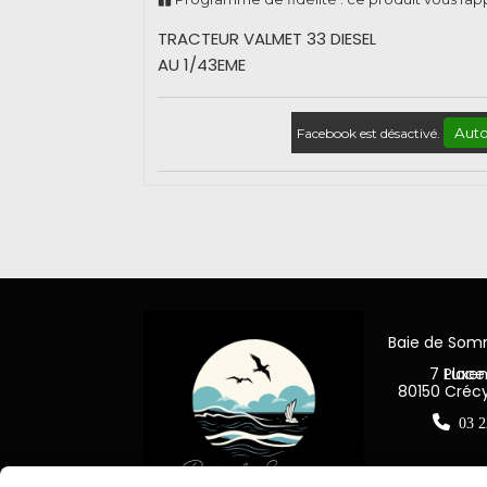
TRACTEUR VALMET 33 DIESEL
AU 1/43EME
Auto
Facebook est désactivé.
Baie de So
7 Place Jea
80150 Créc

03 2