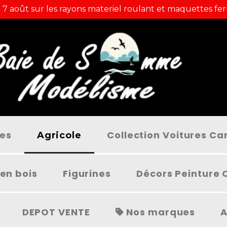
 7 août sur les rayons materiel roulant et maquettes fer
ées
Collection Voitures C
Agricole
en bois
Figurines
Décors Peinture 
DEPOT VENTE
Nos marques
A