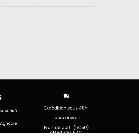


Expédition sous 48h
sécurisé
jours ouvrés
 Agricole
Frais de port (5€50)
offert dès 50€
bancaire
Sauf pour les produits en