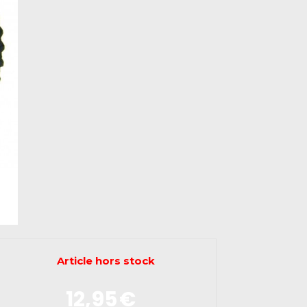
Article hors stock
12,95
€