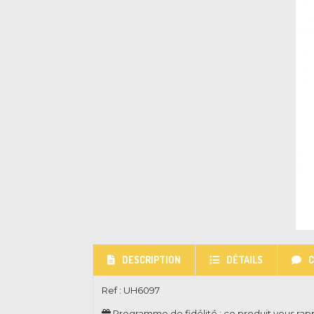
DESCRIPTION
DÉTAILS
Ref :
UH6097
Programme de fidélité : ce produit vous ra