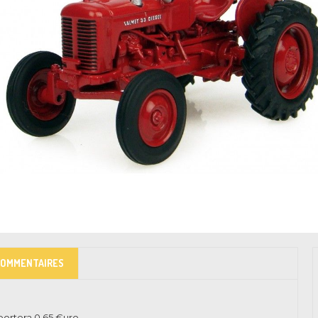
COMMENTAIRES
pportera
0.65
€uro.