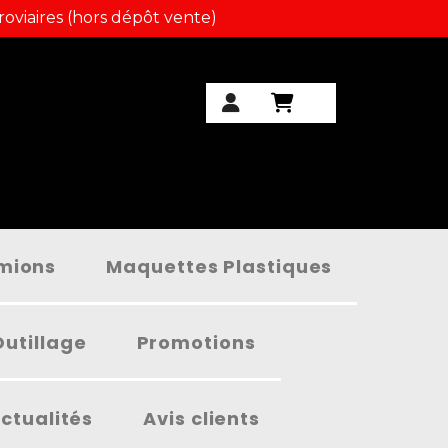
roviaires (hors dépôt vente)
amions
Maquettes Plastiques
Outillage
Promotions
ctualités
Avis clients