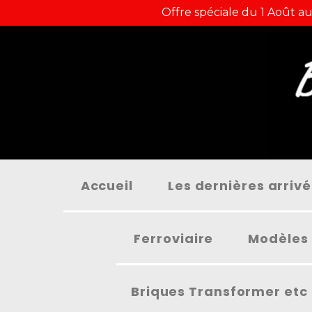
Panneau de gestion des cookies
Offre spéciale du 1 Août au
Accueil
Les dernières arriv
Ferroviaire
Modèles 
Briques Transformer etc