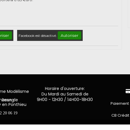
riser
Autoriser
Facebook est désactivé.
Horaire d'ouverture:
mme Modélisme
Du Mardi au Samedi de
9H00 - 12H30 / 14H00-18H30
n de Luxembourg
Paiement 
y en Ponthieu
2 20 06 19
CB Crédit
Virement 