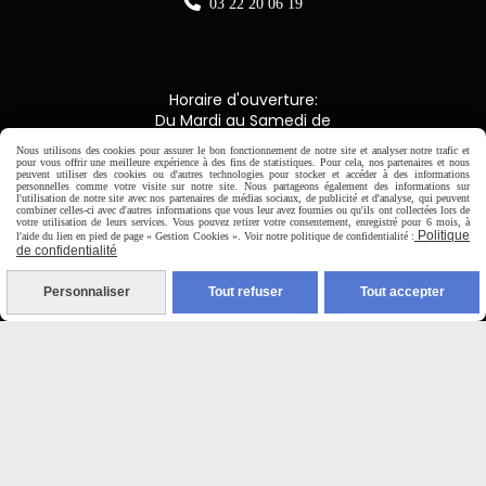

03 22 20 06 19
Horaire d'ouverture:
Du Mardi au Samedi de
9H00 - 12H30 / 14H00-18H30
Nous utilisons des cookies pour assurer le bon fonctionnement de notre site et analyser notre trafic et
pour vous offrir une meilleure expérience à des fins de statistiques. Pour cela, nos partenaires et nous
peuvent utiliser des cookies ou d'autres technologies pour stocker et accéder à des informations
personnelles comme votre visite sur notre site. Nous partageons également des informations sur

l'utilisation de notre site avec nos partenaires de médias sociaux, de publicité et d'analyse, qui peuvent
combiner celles-ci avec d'autres informations que vous leur avez fournies ou qu'ils ont collectées lors de
votre utilisation de leurs services. Vous pouvez retirer votre consentement, enregistré pour 6 mois, à
Politique
Paiement sécurisé
l'aide du lien en pied de page « Gestion Cookies ». Voir notre politique de confidentialité :
de confidentialité
CB Crédit Agricole
Personnaliser
Tout refuser
Tout accepter
Virement bancaire
PAYPAL (4x sans frais)

Expédition sous 48h