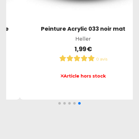
Colle liquide expert bleu
Faller
6,90
€
0 avis
Ajouter au panier