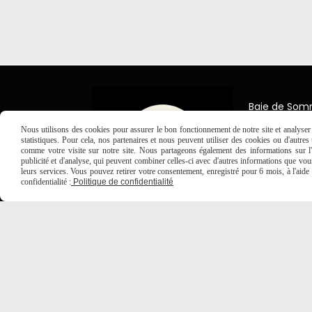
Baie de So
7 Place Jea
Nous utilisons des cookies pour assurer le bon fonctionnement de notre site et analyser n
80150 Créc
statistiques. Pour cela, nos partenaires et nous peuvent utiliser des cookies ou d'autre
comme votre visite sur notre site. Nous partageons également des informations sur l'u

03 2
publicité et d'analyse, qui peuvent combiner celles-ci avec d'autres informations que vous 
leurs services. Vous pouvez retirer votre consentement, enregistré pour 6 mois, à l'aid
confidentialité :
Politique de confidentialité
MENTIONS LÉGALES
CONDITIONS GÉNÉRALES DE VE