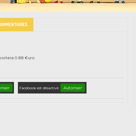
COMMENTAIRES
pportera
0.88
€uro.
riser
Autoriser
Facebook est désactivé.