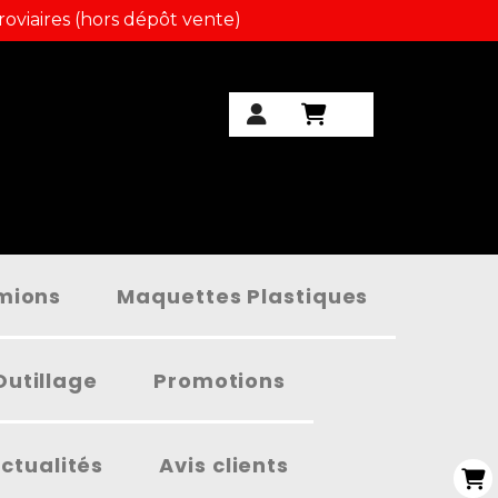
roviaires (hors dépôt vente)
amions
Maquettes Plastiques
Outillage
Promotions
ctualités
Avis clients