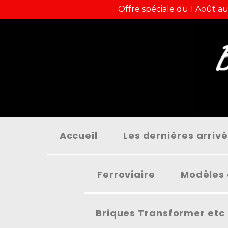
Panneau de gestion des cookies
Offre spéciale du 1 Août au
Accueil
Les dernières arriv
Ferroviaire
Modèles 
Briques Transformer etc