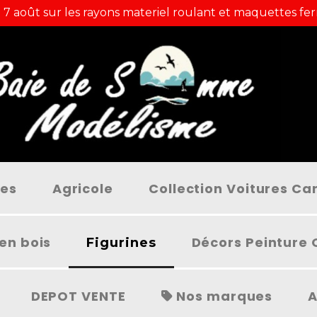
 7 août sur les rayons materiel roulant et maquettes fer
ées
Agricole
Collection Voitures C
en bois
Décors Peinture 
Figurines
DEPOT VENTE
Nos marques
A