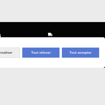


Expédition sous 48h
sécurisé
jours ouvrés
nnaliser
Tout refuser
Tout accepter
 Agricole
Frais de port (5€50)
offert dès 50€
bancaire
Sauf pour les produits en
Dépot vente des frais de
7€50 sont facturés quelques
sans frais)
soit le montant.
COOKIES
MON COMPTE
SITE CRÉÉ AVEC CMONSITE