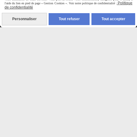
9H00 - 12H30 / 14H00-18H30
Politique
l'aide du lien en pied de page « Gestion Cookies ». Voir notre politique de confidentialité :
de confidentialité

Personnaliser
Tout refuser
Tout accepter
Paiement sécurisé
CB Crédit Agricole
Virement bancaire
PAYPAL (4x sans frais)

Expédition sous 48h
jours ouvrés
Frais de port (5€50)
offert dès 50€
Sauf pour les produits en
Dépot vente des frais de
7€50 sont facturés quelques