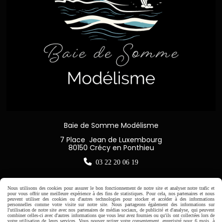
Baie de Somme Modélisme
7 Place Jean de Luxembourg
80150 Crécy en Ponthieu

03 22 20 06 19
Nous utilisons des cookies pour assurer le bon fonctionnement de notre site et analyser notre trafic et
pour vous offrir une meilleure expérience à des fins de statistiques. Pour cela, nos partenaires et nous
peuvent utiliser des cookies ou d'autres technologies pour stocker et accéder à des informations
Horaire d'ouverture:
personnelles comme votre visite sur notre site. Nous partageons également des informations sur
l'utilisation de notre site avec nos partenaires de médias sociaux, de publicité et d'analyse, qui peuvent
Du Mardi au Samedi de
combiner celles-ci avec d'autres informations que vous leur avez fournies ou qu'ils ont collectées lors de
votre utilisation de leurs services. Vous pouvez retirer votre consentement, enregistré pour 6 mois, à