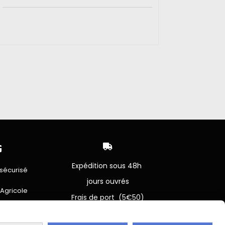


Expédition sous 48h
sécurisé
jours ouvrés
 Agricole
Frais de port (5€50)
offert dès 50€
bancaire
Sauf pour les produits en
Dépot vente des frais de