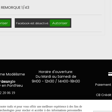
 REMORQUE 1/43
riser
Autoriser
Facebook est désactivé.
Horaire d'ouverture:
mme Modélisme
Du Mardi au Samedi de
9H00 - 12H30 / 14H00-18H30
n de Luxembourg
Paiement 
y en Ponthieu
2 20 06 19
CB Crédit
Virement 
otre trafic et pour vous offrir une meilleure expérience à des fins de
s technologies pour stocker et accéder à des informations personnelles