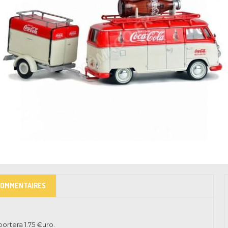
COMMENTAIRES
pportera
1.75
€uro.