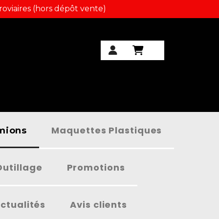
roviaires (hors dépôt vente)
Maquettes Plastiques
amions
Outillage
Promotions
ctualités
Avis clients