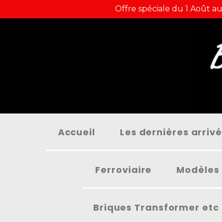
Panneau de gestion des cookies
Offre spéciale du 1 Août au
Accueil
Les dernières arriv
Ferroviaire
Modèles 
Briques Transformer etc