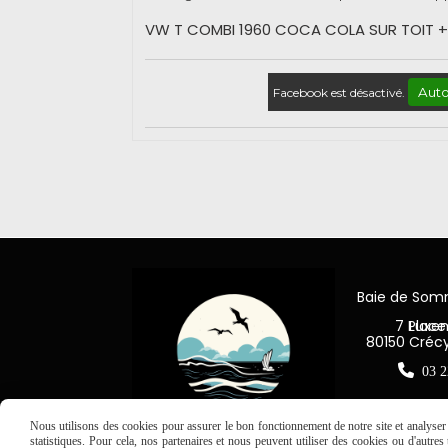
VW T COMBI 1960 COCA COLA SUR TOIT +
Auto
Facebook est désactivé.
Baie de So
7 Place Jea
80150 Créc

03 2
Nous utilisons des cookies pour assurer le bon fonctionnement de notre site et analyser n
statistiques. Pour cela, nos partenaires et nous peuvent utiliser des cookies ou d'autre