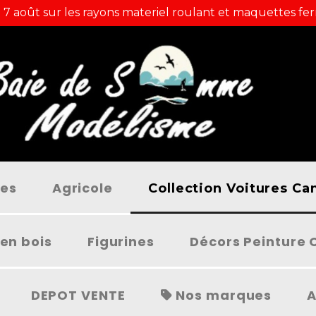
 7 août sur les rayons materiel roulant et maquettes fer
ées
Agricole
Collection Voitures C
en bois
Figurines
Décors Peinture 
DEPOT VENTE
Nos marques
A