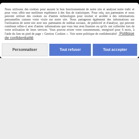
Horaire d'ouverture:
Nous utilisons des cookies pour assurer le bon fonctionnement de notre site et analyser notre trafic et
pour vous offrir une meilleure expérience à des fins de statistiques. Pour cela, nos partenaires et nous
Du Mardi au Samedi de
peuvent utiliser des cookies ou d'autres technologies pour stocker et accéder à des informations
9H00 - 12H30 / 14H00-18H30
personnelles comme votre visite sur notre site. Nous partageons également des informations sur
l'utilisation de notre site avec nos partenaires de médias sociaux, de publicité et d'analyse, qui peuvent
combiner celles-ci avec d'autres informations que vous leur avez fournies ou qu'ils ont collectées lors de
votre utilisation de leurs services. Vous pouvez retirer votre consentement, enregistré pour 6 mois, à
Politique
l'aide du lien en pied de page « Gestion Cookies ». Voir notre politique de confidentialité :

de confidentialité
Paiement sécurisé
Personnaliser
Tout refuser
Tout accepter
CB Crédit Agricole
Virement bancaire
PAYPAL (4x sans frais)

Expédition sous 48h
jours ouvrés
Frais de port (5€50)
offert dès 50€