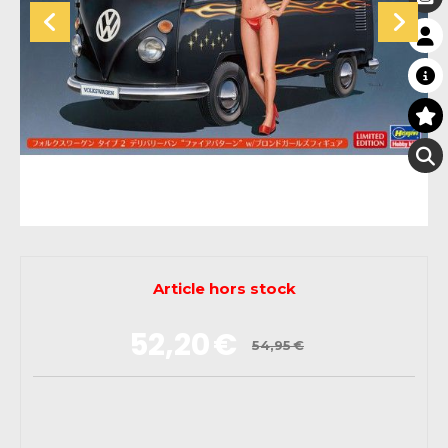
Article hors stock
52,20
€
54,95
€