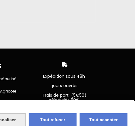


Expédition sous 48h
sécurisé
jours ouvrés
 Agricole
Frais de port (5€50)
offert dès 50€
bancaire
Sauf pour les produits en
Dépot vente des frais de
7€50 sont facturés quelques
sans frais)
soit le montant.
nnaliser
Tout refuser
Tout accepter