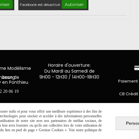
riser
Autoriser
Facebook est désactivé.
Horaire d'ouverture:
mme Modélisme
Du Mardi au Samedi de
9H00 - 12H30 / 14H00-18H30
n de Luxembourg
Paiement 
y en Ponthieu
2 20 06 19
CB Crédit
Virement 
otre trafic et pour vous offrir une meilleure expérience à des fins de
s technologies pour stocker et accéder à des informations personnelles
PAYPAL (4x 
tilisation de notre site avec nos partenaires de médias sociaux, de
Perso
leur avez fournies ou qu'ils ont collectées lors de votre utilisation de
e du lien en pied de page « Gestion Cookies ». Voir notre politique de