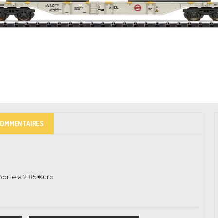
COMMENTAIRES
pportera
2.85
€uro.