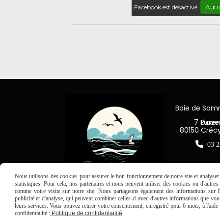
Auto
Facebook est désactivé.
Baie de So
7 Place Jea
80150 Créc

03 2
Nous utilisons des cookies pour assurer le bon fonctionnement de notre site et analyser n
statistiques. Pour cela, nos partenaires et nous peuvent utiliser des cookies ou d'autre
comme votre visite sur notre site. Nous partageons également des informations sur l'u
publicité et d'analyse, qui peuvent combiner celles-ci avec d'autres informations que vous 
leurs services. Vous pouvez retirer votre consentement, enregistré pour 6 mois, à l'aid
confidentialité :
Politique de confidentialité