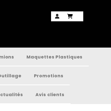
amions
Maquettes Plastiques
Outillage
Promotions
ctualités
Avis clients