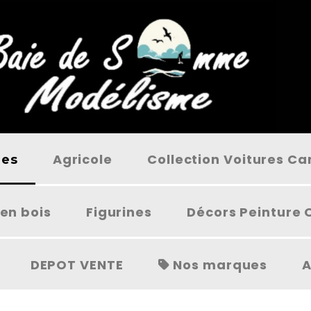
Agricole
Collection Voitures C
ées
en bois
Figurines
Décors Peinture 
DEPOT VENTE
Nos marques
A