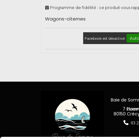
Programme de fidélité : ce produit vous ra
Wagons-citernes
Auto
Facebook est désactivé.
Baie de So
7 Place Jea
80150 Créc

03 2