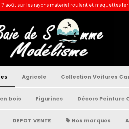
 7 août sur les rayons materiel roulant et maquettes fer
Agricole
Collection Voitures C
ées
en bois
Figurines
Décors Peinture 
DEPOT VENTE
Nos marques
A