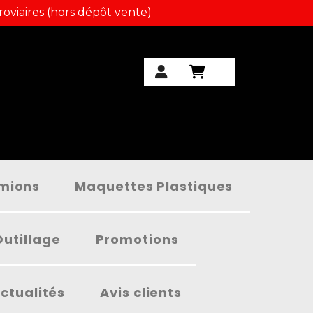
roviaires (hors dépôt vente)
amions
Maquettes Plastiques
Outillage
Promotions
ctualités
Avis clients