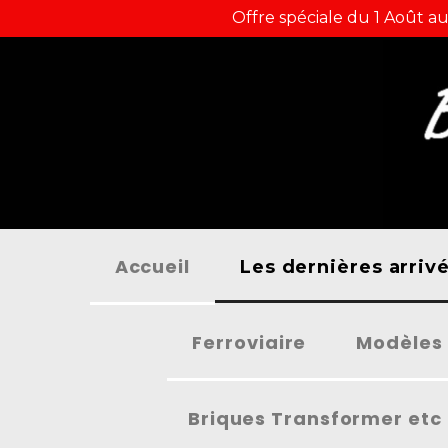
Panneau de gestion des cookies
Offre spéciale du 1 Août au
Accueil
Les dernières arriv
Ferroviaire
Modèles 
Briques Transformer etc