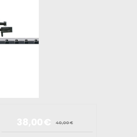
38,00
€
40,00
€