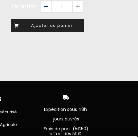
Quantité :
Ajouter au panier


Expédition sous 48h
sécurisé
jours ouvrés
 Agricole
Frais de port (5€50)
offert dès 50€
bancaire