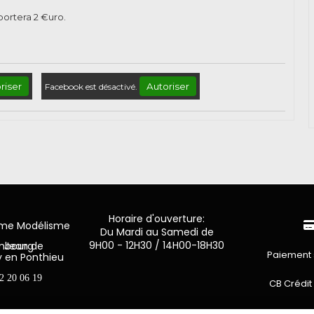
pportera
2
€uro.
riser
Autoriser
Facebook est désactivé.
Horaire d'ouverture:
mme Modélisme
Du Mardi au Samedi de
9H00 - 12H30 / 14H00-18H30
n de Luxembourg
Paiement 
y en Ponthieu
2 20 06 19
CB Crédit
Virement 