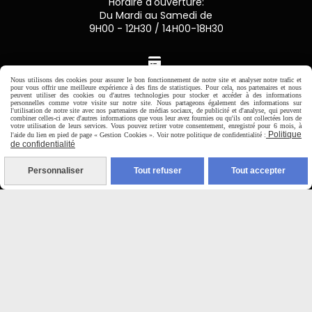
Horaire d'ouverture:
Du Mardi au Samedi de
9H00 - 12H30 / 14H00-18H30

Nous utilisons des cookies pour assurer le bon fonctionnement de notre site et analyser notre trafic et
pour vous offrir une meilleure expérience à des fins de statistiques. Pour cela, nos partenaires et nous
Paiement sécurisé
peuvent utiliser des cookies ou d'autres technologies pour stocker et accéder à des informations
personnelles comme votre visite sur notre site. Nous partageons également des informations sur
l'utilisation de notre site avec nos partenaires de médias sociaux, de publicité et d'analyse, qui peuvent
CB Crédit Agricole
combiner celles-ci avec d'autres informations que vous leur avez fournies ou qu'ils ont collectées lors de
votre utilisation de leurs services. Vous pouvez retirer votre consentement, enregistré pour 6 mois, à
Politique
l'aide du lien en pied de page « Gestion Cookies ». Voir notre politique de confidentialité :
de confidentialité
Virement bancaire
Personnaliser
Tout refuser
Tout accepter
PAYPAL (4x sans frais)

Expédition sous 48h
jours ouvrés
Frais de port (5€50)
offert dès 50€
Sauf pour les produits en