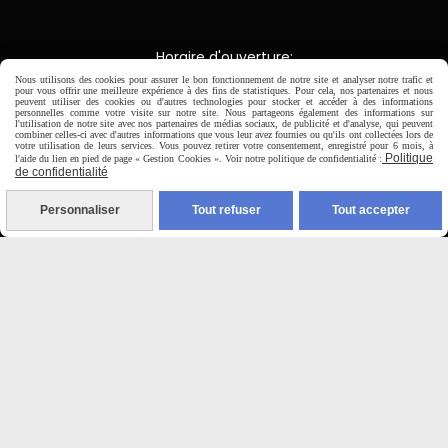
Horaire d'ouverture:
Du Mardi au Samedi de
Nous utilisons des cookies pour assurer le bon fonctionnement de notre site et analyser notre trafic et
9H00 - 12H30 / 14H00-18H30
pour vous offrir une meilleure expérience à des fins de statistiques. Pour cela, nos partenaires et nous
peuvent utiliser des cookies ou d'autres technologies pour stocker et accéder à des informations
personnelles comme votre visite sur notre site. Nous partageons également des informations sur
l'utilisation de notre site avec nos partenaires de médias sociaux, de publicité et d'analyse, qui peuvent
combiner celles-ci avec d'autres informations que vous leur avez fournies ou qu'ils ont collectées lors de

votre utilisation de leurs services. Vous pouvez retirer votre consentement, enregistré pour 6 mois, à
Politique
l'aide du lien en pied de page « Gestion Cookies ». Voir notre politique de confidentialité :
de confidentialité
Paiement sécurisé
Personnaliser
Tout refuser
Tout accepter
CB Crédit Agricole
Virement bancaire
PAYPAL (4x sans frais)

Expédition sous 48h
jours ouvrés