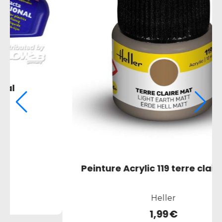
e mat
Peinture Acrylic 096 bleu raf mat
Heller
1,99
€