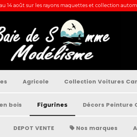
 au 14 août sur les rayons maquettes et collection autom
ées
Agricole
Collection Voitures C
en bois
Décors Peinture 
Figurines
DEPOT VENTE
Nos marques
A