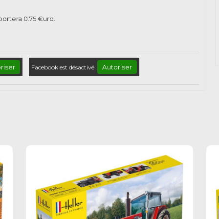
pportera
0.75
€uro.
riser
Autoriser
Facebook est désactivé.