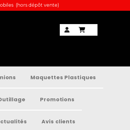
obiles (hors dépôt vente)
amions
Maquettes Plastiques
Outillage
Promotions
ctualités
Avis clients