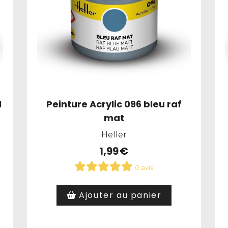
l
Peinture Acrylic 096 bleu raf
mat
Heller
1,99
€
0 avis
Ajouter au panier