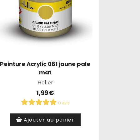
Peinture Acrylic 081 jaune pale
mat
Heller
1,99
€
0 avis
Ajouter au panier