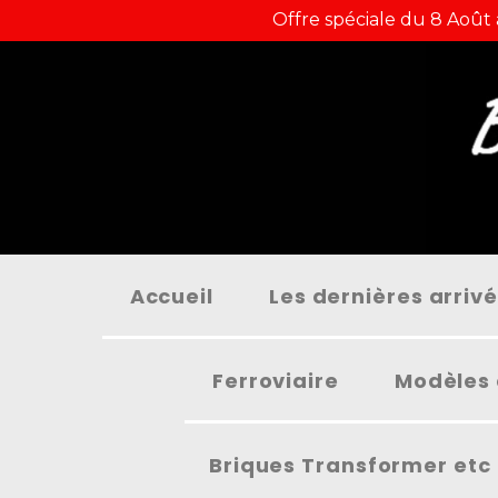
Panneau de gestion des cookies
Offre spéciale du 8 Août
Accueil
Les dernières arriv
Ferroviaire
Modèles 
Briques Transformer etc