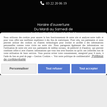

03 22 20 06 19
Horaire d'ouverture:
Du Mardi au Samedi de
9H00 - 12H30 / 14H00-18H30
Nous utilisons des cookies pour assurer le bon fonctionnement de notre site et analyser notre trafic et
pour vous offrir une meilleure expérience à des fins de statistiques. Pour cela, nos partenaires et nous
peuvent utiliser des cookies ou d'autres technologies pour stocker et accéder à des informations

personnelles comme votre visite sur notre site. Nous partageons également des informations sur
l'utilisation de notre site avec nos partenaires de médias sociaux, de publicité et d'analyse, qui peuvent
combiner celles-ci avec d'autres informations que vous leur avez fournies ou qu'ils ont collectées lors de
votre utilisation de leurs services. Vous pouvez retirer votre consentement, enregistré pour 6 mois, à
Paiement sécurisé
Politique
l'aide du lien en pied de page « Gestion Cookies ». Voir notre politique de confidentialité :
de confidentialité
CB Crédit Agricole
Personnaliser
Tout refuser
Tout accepter
Virement bancaire
PAYPAL (4x sans frais)

Expédition sous 48h