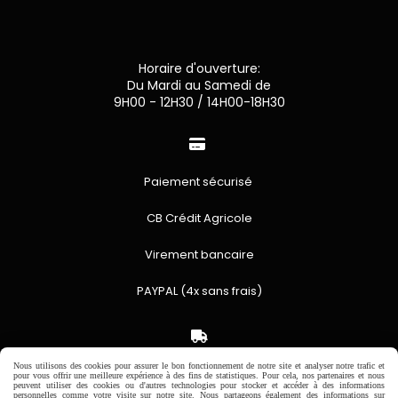
Horaire d'ouverture:
Du Mardi au Samedi de
9H00 - 12H30 / 14H00-18H30

Paiement sécurisé
CB Crédit Agricole
Virement bancaire
PAYPAL (4x sans frais)

Nous utilisons des cookies pour assurer le bon fonctionnement de notre site et analyser notre trafic et
Expédition sous 48h
pour vous offrir une meilleure expérience à des fins de statistiques. Pour cela, nos partenaires et nous
peuvent utiliser des cookies ou d'autres technologies pour stocker et accéder à des informations
jours ouvrés
personnelles comme votre visite sur notre site. Nous partageons également des informations sur