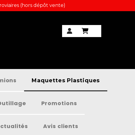
roviaires (hors dépôt vente)
amions
Maquettes Plastiques
Outillage
Promotions
ctualités
Avis clients