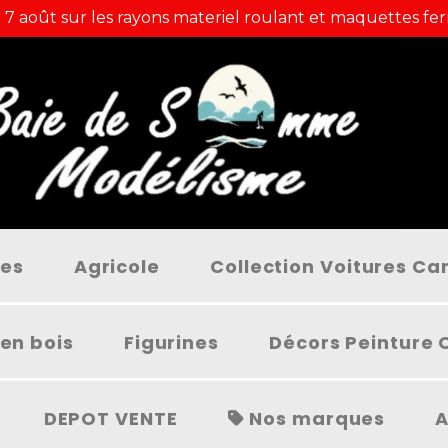
 7 août sur les rayons materiel roulant et maquettes fer
ées
Agricole
Collection Voitures C
en bois
Figurines
Décors Peinture 
DEPOT VENTE
Nos marques
A