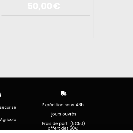
50,00
€


Expédition sous 48h
sécurisé
jours ouvrés
 Agricole
Frais de port (5€50)
offert dès 50€
bancaire
Sauf pour les produits en