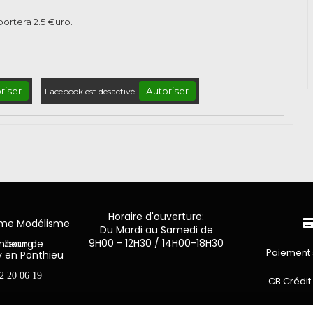
pportera
2.5
€uro.
riser
Autoriser
Facebook est désactivé.
Horaire d'ouverture:
mme Modélisme
Du Mardi au Samedi de
9H00 - 12H30 / 14H00-18H30
n de Luxembourg
Paiement 
y en Ponthieu
2 20 06 19
CB Crédit
Virement 