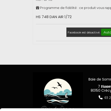
Programme de fidélité : ce produit vous ra
HS 748 DAN AIR 1/72
Auto
Facebook est désactivé.
Baie de So
7 Place Jea
80150 Créc

03 2