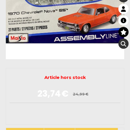
Article hors stock
23,74
€
24,99
€