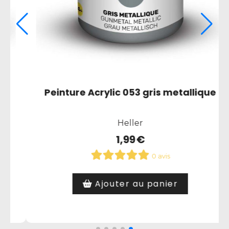
Colle liquide expert bleu
Faller
e
6,90
€
0 avis
Ajouter au panier