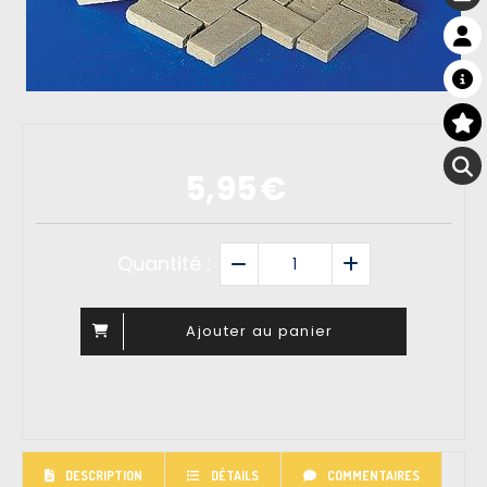
5,95
€
Quantité :
Ajouter au panier
DESCRIPTION
DÉTAILS
COMMENTAIRES