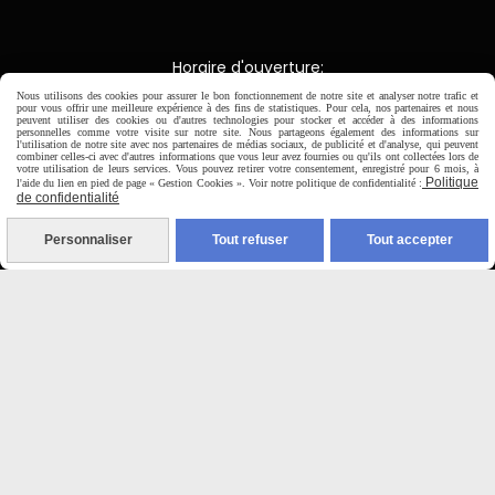
Horaire d'ouverture:
Du Mardi au Samedi de
Nous utilisons des cookies pour assurer le bon fonctionnement de notre site et analyser notre trafic et
9H00 - 12H30 / 14H00-18H30
pour vous offrir une meilleure expérience à des fins de statistiques. Pour cela, nos partenaires et nous
peuvent utiliser des cookies ou d'autres technologies pour stocker et accéder à des informations
personnelles comme votre visite sur notre site. Nous partageons également des informations sur
l'utilisation de notre site avec nos partenaires de médias sociaux, de publicité et d'analyse, qui peuvent
combiner celles-ci avec d'autres informations que vous leur avez fournies ou qu'ils ont collectées lors de

votre utilisation de leurs services. Vous pouvez retirer votre consentement, enregistré pour 6 mois, à
Politique
l'aide du lien en pied de page « Gestion Cookies ». Voir notre politique de confidentialité :
de confidentialité
Paiement sécurisé
Personnaliser
Tout refuser
Tout accepter
CB Crédit Agricole
Virement bancaire
PAYPAL (4x sans frais)

Expédition sous 48h
jours ouvrés