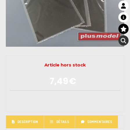
Article hors stock
7,49
€
DESCRIPTION
DÉTAILS
COMMENTAIRES