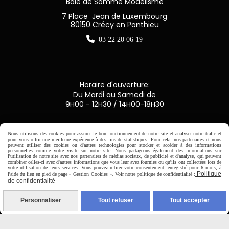
Baie de Somme Modélisme
7 Place Jean de Luxembourg
80150 Crécy en Ponthieu

03 22 20 06 19
Horaire d'ouverture:
Du Mardi au Samedi de
9H00 - 12H30 / 14H00-18H30

Nous utilisons des cookies pour assurer le bon fonctionnement de notre site et analyser notre trafic et
pour vous offrir une meilleure expérience à des fins de statistiques. Pour cela, nos partenaires et nous
peuvent utiliser des cookies ou d'autres technologies pour stocker et accéder à des informations
Paiement sécurisé
personnelles comme votre visite sur notre site. Nous partageons également des informations sur
l'utilisation de notre site avec nos partenaires de médias sociaux, de publicité et d'analyse, qui peuvent
combiner celles-ci avec d'autres informations que vous leur avez fournies ou qu'ils ont collectées lors de
votre utilisation de leurs services. Vous pouvez retirer votre consentement, enregistré pour 6 mois, à
CB Crédit Agricole
Politique
l'aide du lien en pied de page « Gestion Cookies ». Voir notre politique de confidentialité :
de confidentialité
Virement bancaire
Personnaliser
Tout refuser
Tout accepter
PAYPAL (4x sans frais)