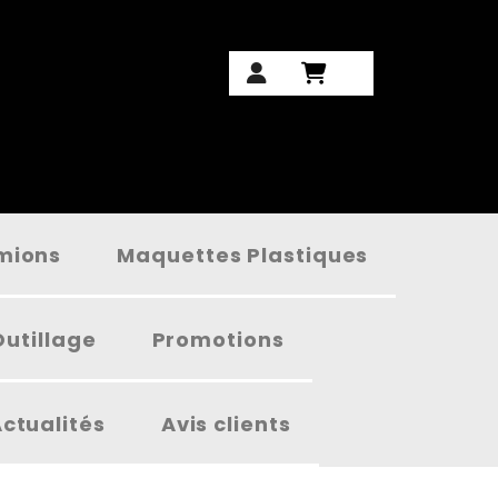
amions
Maquettes Plastiques
Outillage
Promotions
ctualités
Avis clients