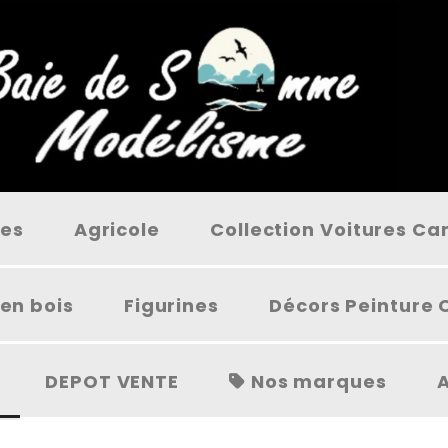
ées
Agricole
Collection Voitures C
en bois
Figurines
Décors Peinture 
DEPOT VENTE
Nos marques
A