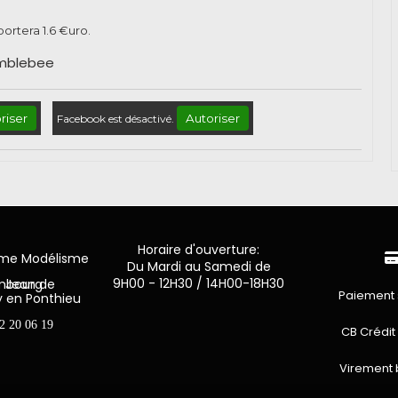
pportera
1.6
€uro.
umblebee
riser
Autoriser
Facebook est désactivé.
Horaire d'ouverture:
mme Modélisme
Du Mardi au Samedi de
9H00 - 12H30 / 14H00-18H30
n de Luxembourg
Paiement 
y en Ponthieu
2 20 06 19
CB Crédit
Virement 