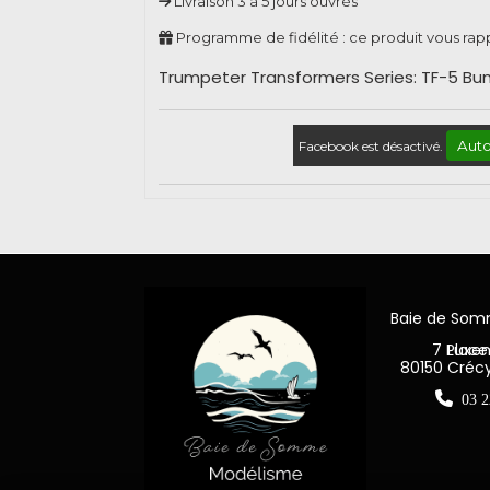
Livraison 3 à 5 jours ouvrés
Programme de fidélité : ce produit vous ra
Trumpeter Transformers Series: TF-5 B
Auto
Facebook est désactivé.
Baie de So
7 Place Jea
80150 Créc

03 2