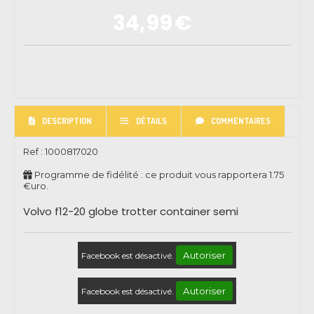
34,99
€
DESCRIPTION
DÉTAILS
COMMENTAIRES
Ref :
1000817020
Programme de fidélité : ce produit vous rapportera
1.75
€uro.
Volvo f12-20 globe trotter container semi
Autoriser
Facebook est désactivé.
Autoriser
Facebook est désactivé.