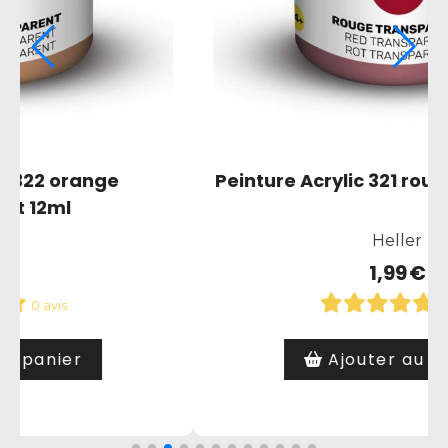
transparent
Peinture Acrylic 056 alumin
Heller
1,99
€
0 avis
er
Ajouter au panier