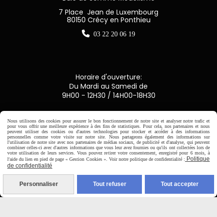
7 Place Jean de Luxembourg
80150 Crécy en Ponthieu

03 22 20 06 19
Horaire d'ouverture:
Du Mardi au Samedi de
9H00 - 12H30 / 14H00-18H30

Nous utilisons des cookies pour assurer le bon fonctionnement de notre site et analyser notre trafic et
pour vous offrir une meilleure expérience à des fins de statistiques. Pour cela, nos partenaires et nous
peuvent utiliser des cookies ou d'autres technologies pour stocker et accéder à des informations
Paiement sécurisé
personnelles comme votre visite sur notre site. Nous partageons également des informations sur
l'utilisation de notre site avec nos partenaires de médias sociaux, de publicité et d'analyse, qui peuvent
combiner celles-ci avec d'autres informations que vous leur avez fournies ou qu'ils ont collectées lors de
votre utilisation de leurs services. Vous pouvez retirer votre consentement, enregistré pour 6 mois, à
CB Crédit Agricole
Politique
l'aide du lien en pied de page « Gestion Cookies ». Voir notre politique de confidentialité :
de confidentialité
Virement bancaire
Personnaliser
Tout refuser
Tout accepter
PAYPAL (4x sans frais)