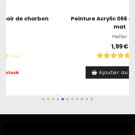
is brun olive
Peinture Acrylic 061 cha
Heller
1,99
€
 avis
0 avis
anier
Ajouter au panie