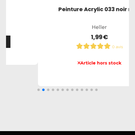
at
Peinture Acrylic 053 gris metalliqu
Heller
1,99
€
0 avis
Ajouter au panier