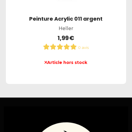
Peinture Acrylic 011 argent
Heller
1,99
€
0 avis
Article hors stock