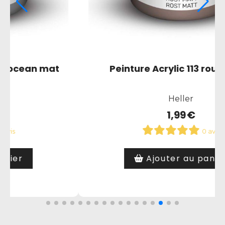
Peinture Acrylic 116 vert fonce
Heller
ille mat
1,99
€
0 avis
Ajouter au panier
er