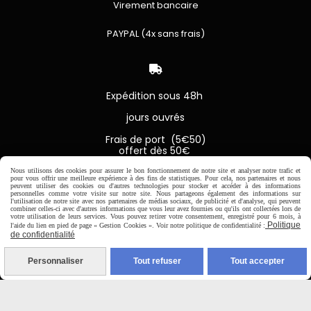
Virement bancaire
PAYPAL (4x sans frais)

Expédition sous 48h
jours ouvrés
Frais de port (5€50)
offert dès 50€
Sauf pour les produits en
Dépot vente des frais de
Nous utilisons des cookies pour assurer le bon fonctionnement de notre site et analyser notre trafic et
pour vous offrir une meilleure expérience à des fins de statistiques. Pour cela, nos partenaires et nous
7€50 sont facturés quelques
peuvent utiliser des cookies ou d'autres technologies pour stocker et accéder à des informations
soit le montant.
personnelles comme votre visite sur notre site. Nous partageons également des informations sur
l'utilisation de notre site avec nos partenaires de médias sociaux, de publicité et d'analyse, qui peuvent
combiner celles-ci avec d'autres informations que vous leur avez fournies ou qu'ils ont collectées lors de
votre utilisation de leurs services. Vous pouvez retirer votre consentement, enregistré pour 6 mois, à
Politique
l'aide du lien en pied de page « Gestion Cookies ». Voir notre politique de confidentialité :
de confidentialité
Autoriser
Facebook est désactivé.
Personnaliser
Tout refuser
Tout accepter
MENTIONS LÉGALES
CONDITIONS GÉNÉRALES DE VENTE
SE RÉTRACTER
POLITIQUE DE CONFIDENTIALITÉ
GESTION COOKIES
MON COMPTE
SITE CRÉÉ AVEC CMONSITE